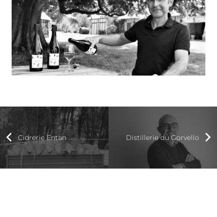
Cidrerie Entan
Distillerie du Gorvello