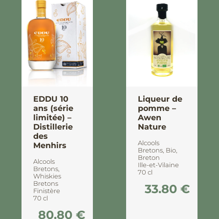
EDDU 10
Liqueur de
ans (série
pomme –
limitée) –
Awen
Distillerie
Nature
des
Alcools
Menhirs
Bretons
,
Bio
,
Breton
Alcools
Ille-et-Vilaine
Bretons
,
70 cl
Whiskies
Bretons
33.80
€
Finistère
70 cl
80.80
€