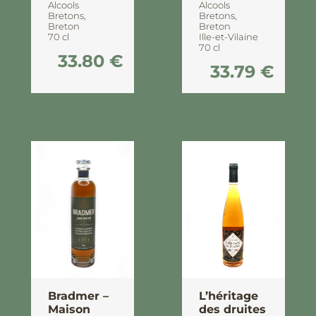
Alcools
Alcools
Bretons
,
Bretons
,
Breton
Breton
70 cl
Ille-et-Vilaine
70 cl
33.80
€
33.79
€
Bradmer –
L’héritage
Maison
des druites