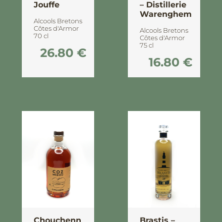
Jouffe
– Distillerie
Warenghem
Alcools Bretons
Côtes d'Armor
Alcools Bretons
70 cl
Côtes d'Armor
75 cl
26.80
€
16.80
€
Chouchenn
Brastis –