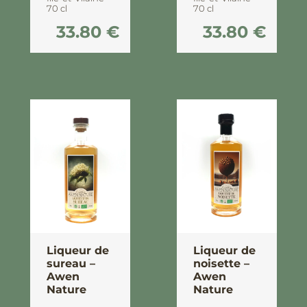
70 cl
70 cl
33.80
€
33.80
€
Liqueur de
Liqueur de
sureau –
noisette –
Awen
Awen
Nature
Nature