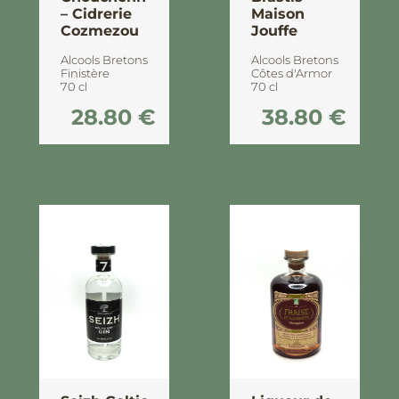
– Cidrerie
Maison
Cozmezou
Jouffe
Alcools Bretons
Alcools Bretons
Finistère
Côtes d'Armor
70 cl
70 cl
28.80
€
38.80
€