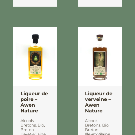
Liqueur de
Liqueur de
poire –
verveine –
Awen
Awen
Nature
Nature
Alcools
Alcools
Bretons
,
Bio
,
Bretons
,
Bio
,
Breton
Breton
Ille-et-Vilaine
Ille-et-Vilaine