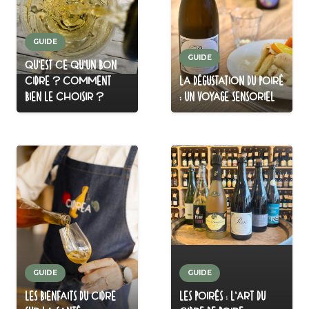
GUIDE
GUIDE
QU’EST CE QU’UN BON
CIDRE ? COMMENT
LA DÉGUSTATION DU POIRÉ
BIEN LE CHOISIR ?
: UN VOYAGE SENSORIEL
GUIDE
GUIDE
LES BIENFAITS DU CIDRE
LES POIRÉS : L’ART DU