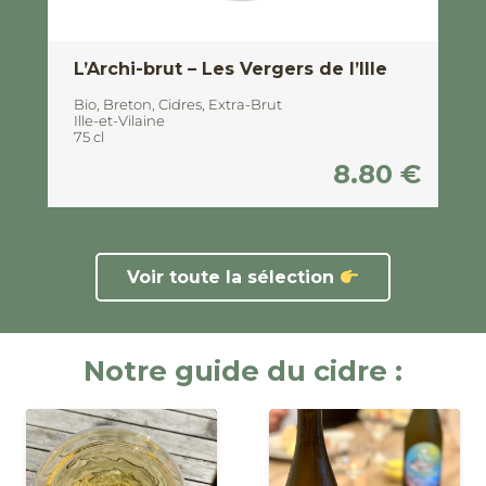
L’Archi-brut – Les Vergers de l’Ille
Bio
,
Breton
,
Cidres
,
Extra-Brut
Ille-et-Vilaine
75 cl
8.80
€
Voir toute la sélection
Notre guide du cidre :