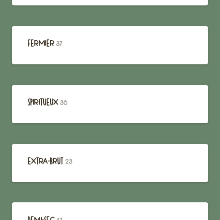
FERMIER
37
SPIRITUEUX
36
EXTRA-BRUT
23
DEMI-SEC