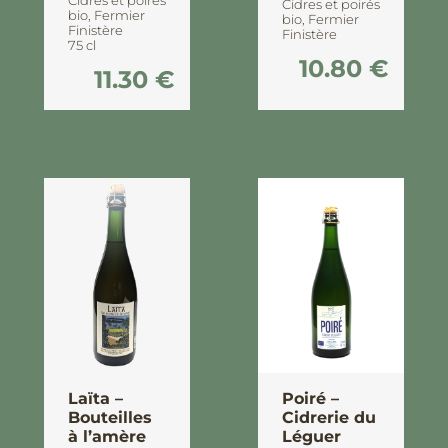
Cidres et poirés
Cidres et poirés
bio
,
Fermier
bio
,
Fermier
Finistère
Finistère
75 cl
10.80
€
11.30
€
Laïta –
Poiré –
Bouteilles
Cidrerie du
à l’amère
Léguer