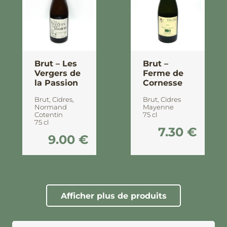
Brut – Les
Brut –
Vergers de
Ferme de
la Passion
Cornesse
Brut
,
Cidres
,
Brut
,
Cidres
Normand
Mayenne
Cotentin
75 cl
75 cl
7.30
€
9.00
€
Afficher plus de produits