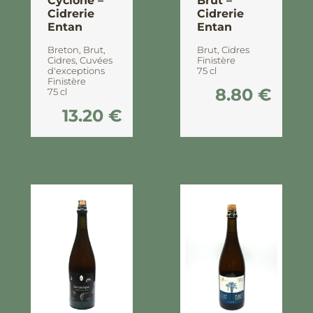
Cyclone –
Brut –
Cidrerie
Cidrerie
Entan
Entan
Breton
,
Brut
,
Brut
,
Cidres
Cidres
,
Cuvées
Finistère
d'exceptions
75 cl
Finistère
8.80
€
75 cl
13.20
€