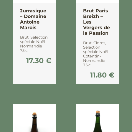
Jurrasique
Brut Paris
– Domaine
Breizh –
Antoine
Les
Marois
Vergers de
la Passion
Brut
,
Sélection
spéciale Noël
Brut
,
Cidres
,
Normandie
Sélection
75 cl
spéciale Noël
Cotentin
-
17.30
€
Normandie
75 cl
11.80
€