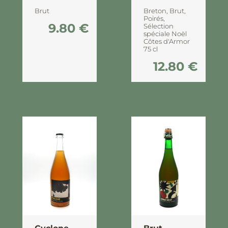
Brut
Breton
,
Brut
,
Poirés
,
9.80
€
Sélection
spéciale Noël
Côtes d'Armor
75 cl
12.80
€