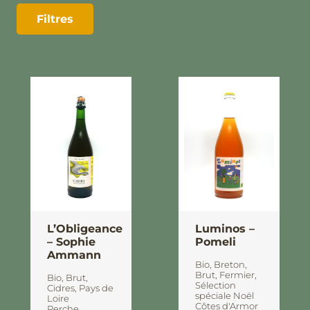
Filtres
L’Obligeance
Luminos –
– Sophie
Pomeli
Ammann
Bio
,
Breton
,
Brut
,
Fermier
,
Bio
,
Brut
,
Sélection
Cidres
,
Pays de
spéciale Noël
Loire
Côtes d'Armor
Perche