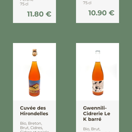
75 cl
75 cl
10.90
€
11.80
€
Cuvée des
Gwennili-
Hirondelles
Cidrerie Le
K barré
Bio
,
Breton
,
Brut
,
Cidres
,
Bio
,
Brut
,