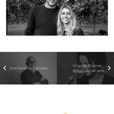
Virginie Thomas –
Distillerie du Gorvello
Bouscule tes sens