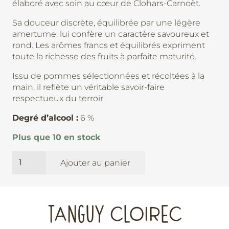
élaboré avec soin au cœur de Clohars-Carnoët.
Sa douceur discrète, équilibrée par une légère
amertume, lui confère un caractère savoureux et
rond. Les arômes francs et équilibrés expriment
toute la richesse des fruits à parfaite maturité.
Issu de pommes sélectionnées et récoltées à la
main, il reflète un véritable savoir-faire
respectueux du terroir.
Degré d’alcool :
6 %
Plus que 10 en stock
quantité
Ajouter au panier
de
Brut
-
Cidrerie
TANGUY CLOIREC
Entan