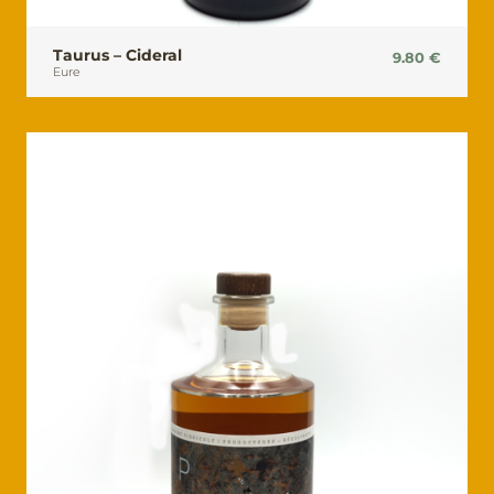
Taurus – Cideral
9.80
€
Eure