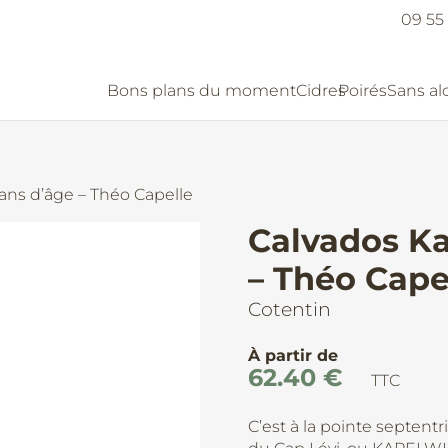
09 55 
Bons plans du moment
Cidres
Poirés
Sans al
ans d’âge – Théo Capelle
Calvados Ka
– Théo Cape
Cotentin
À partir de
62.40
€
TTC
C’est à la pointe septent