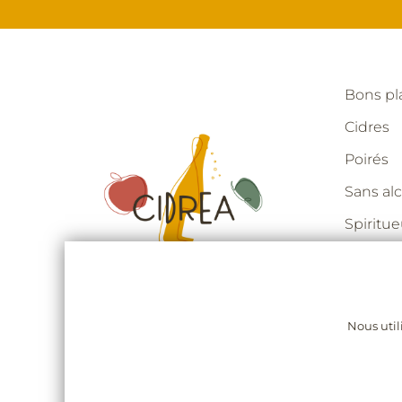
Bons p
Cidres
Poirés
Sans alc
Spiritu
Notre hi
Pour les
Nous util
L’abus d’alcool est dangereux pour l