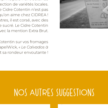
ection de variétés locales.
le Cidre Cotentin n’est pas
 qu’on aime chez CIDREA !
es, il est corsé, avec des
 sucré. Le Cidre Cotentin
ec la mention Extra Brut.
otentin sur vos fromages
KapelWick,
«
Le Calvados à
et sa rondeur envoutante !
NOS AUTRES SUGGESTIONS