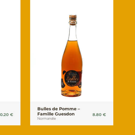
Bulles de Pomme –
Famille Guesdon
10.20
€
8.80
€
Normandie