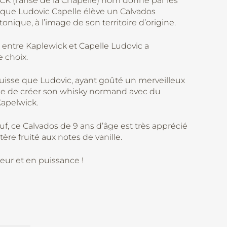
K (l’anse de la Chapelle) nom donné par les
que Ludovic Capelle élève un Calvados
onique, à l’image de son territoire d’origine.
 entre Kaplewick et Capelle Ludovic a
 choix.
 Suisse que Ludovic, ayant goûté un merveilleux
idée de créer son whisky normand avec du
Kapelwick.
f, ce Calvados de 9 ans d’âge est très apprécié
tère fruité aux notes de vanille.
eur et en puissance !