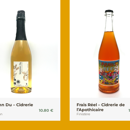
nn Du – Cidrerie
Frais Réel – Cidrerie de
l’Apothicaire
10.80
€
an
Finistère