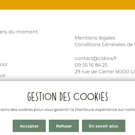
lans du moment
Mentions légales
Conditions Générales de
contact@cidrea.fr
ool
09 55 16 84 25
29 rue de Carnel 56100 L
eux
stoire
 professionnels
isons des cookies pour vous garantir la meilleure expérience sur notre
La vente d’alcool est interdite aux mineurs
a santé. À consommer avec modération. En cas de besoin consultez le s
Accepter
Refuser
En savoir plus