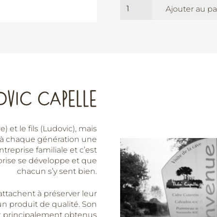
quantité
Ajouter au pa
de
Calvados
Kapelwick
-
9
ans
d'âge
-
OVIC CAPELLE
Théo
Capelle
) et le fils (Ludovic), mais
est à chaque génération une
ntreprise familiale et c’est
eprise se développe et que
chacun s’y sent bien.
attachent à préserver leur
 un produit de qualité. Son
ont principalement obtenus