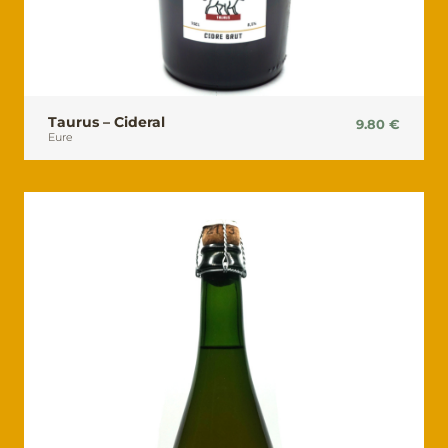
Taurus – Cideral
9.80
€
Eure