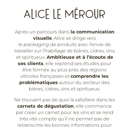
de
dégustation
ALICE LE MÉROUR
pour
cidres
et
Après un parcours dans
la communication
bières-
visuelle
, Alice se dirige vers
Alice
le
packaging
de produits avec l’envie de
Le
travailler sur l’habillage de bières, cidres, vins
Mérour
et spiritueux.
Ambitieuse et à l’écoute de
ses clients
, elle reprend ses études pour
être formée au plus près des
régions
viticoles françaises
et
comprendre les
problématiques
autour du secteur des
bières, cidres, vins et spiritueux.
Ne trouvant pas de quoi la satisfaire dans les
carnets de dégustation
, elle commence
par créer un carnet pour les vins et se rend
très vite compte qu’il ne permet pas de
retranscrire les bonnes informations pour