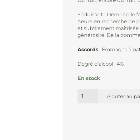
Du fruit, encore du fruit,
Séduisante Demoiselle fe
heure en recherche de pl
et subtilement maîtrisée.
générosité. De la pomme 
Accords
: Fromages à pat
Degré d’alcool : 4%
En stock
quantité
Ajouter au pa
de
Demoiselle
-
Domaine
Edouard
Benard