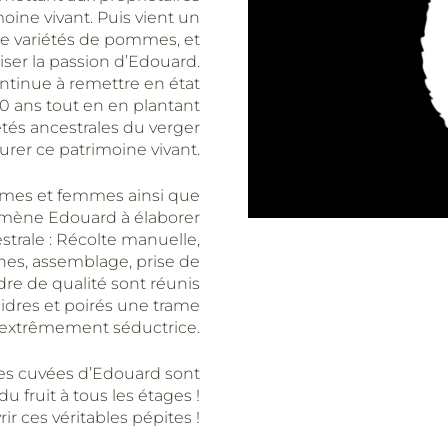
oine vivant. Puis vient un
de variétés de pommes, et
iser la passion d’Edouard.
ontinue à remettre en état
0 ans tout en en plantant
étés ancestrales du verger
urer ce patrimoine vivant.
ommes et femmes ainsi que
 amène Edouard à élaborer
trale : Récolte manuelle,
nes, assemblage, prise de
re de qualité sont réunis
cidres et poirés une trame
extrêmement séductrice.
Les cuvées d’Edouard sont
u fruit à tous les étages !
ir ces véritables pépites !