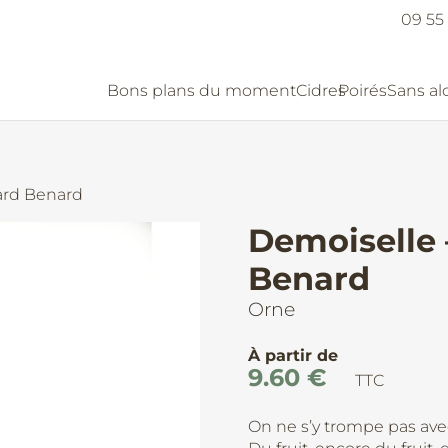
09 55 
Bons plans du moment
Cidres
Poirés
Sans al
ard Benard
Demoiselle
Benard
Orne
À partir de
9.60
€
TTC
On ne s’y trompe pas av