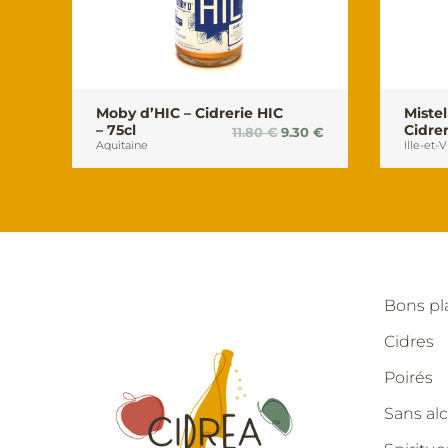
Moby d’HIC – Cidrerie HIC
Mistel
– 75cl
Cidrer
Le
Le
11.80
€
9.30
€
Aquitaine
Ille-et-V
prix
prix
initial
actuel
était :
est :
11.80 €.
9.30 €.
Bons p
Cidres
Poirés
Sans alc