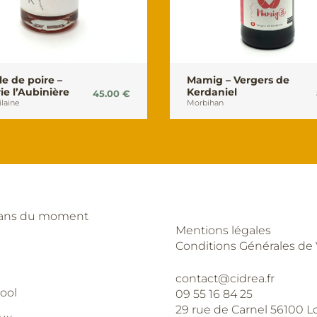
le de poire –
Mamig – Vergers de
ie l’Aubinière
Kerdaniel
45.00
€
ilaine
Morbihan
lans du moment
Mentions légales
Conditions Générales de
contact@cidrea.fr
ool
09 55 16 84 25
29 rue de Carnel 56100 L