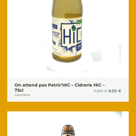
On attend pas Patric’HIC – Cidrerie HIC –
75cl
Le
Le
11.80
€
9.30
€
Aquitaine
prix
prix
initial
actuel
était :
est :
11.80 €.
9.30 €.