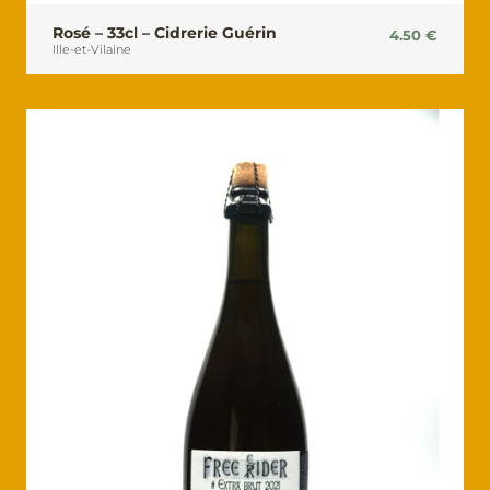
Rosé – 33cl – Cidrerie Guérin
4.50
€
Ille-et-Vilaine