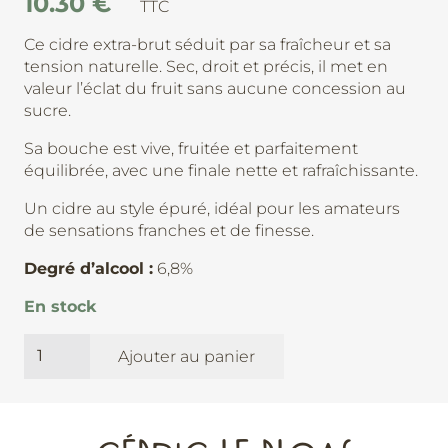
10.30
€
TTC
Ce cidre extra-brut séduit par sa fraîcheur et sa
tension naturelle. Sec, droit et précis, il met en
valeur l’éclat du fruit sans aucune concession au
sucre.
Sa bouche est vive, fruitée et parfaitement
équilibrée, avec une finale nette et rafraîchissante.
Un cidre au style épuré, idéal pour les amateurs
de sensations franches et de finesse.
Degré d’alcool :
6,8%
En stock
quantité
Ajouter au panier
de
Granit
Rose
-