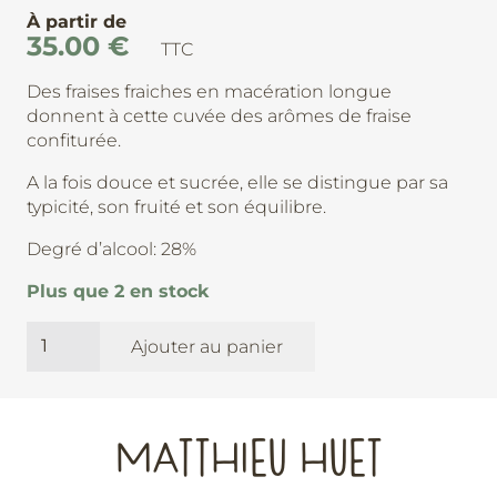
À partir de
35.00
€
TTC
Des fraises fraiches en macération longue
donnent à cette cuvée des arômes de fraise
confiturée.
A la fois douce et sucrée, elle se distingue par sa
typicité, son fruité et son équilibre.
Degré d’alcool: 28%
Plus que 2 en stock
quantité
Ajouter au panier
de
Lagout'
Arrangé
Fraise-
MATTHIEU HUET
Cidrerie
de