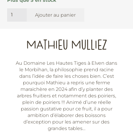
Plus que 5 en stock
quantité
Ajouter au panier
de
Le
Mumure
-
MATHIEU MULLIEZ
Domaine
des
Hautes
Au Domaine Les Hautes Tiges à Elven dans
Tiges
le Morbihan, la philosophie prend racine
dans l’idée de faire les choses bien. C’est
pourquoi Mathieu a repris une ferme
maraichère en 2024 afin d’y planter des
arbres fruitiers et notamment des poiriers,
plein de poiriers !!! Animé d’une réelle
passion gustative pour ce fruit, il a pour
ambition d’élaborer des boissons
d’exception pour les amener sur des
grandes tables…