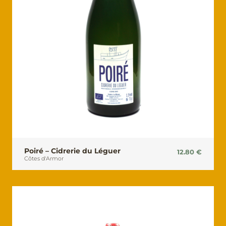
Poiré – Cidrerie du Léguer
12.80
€
Côtes d'Armor