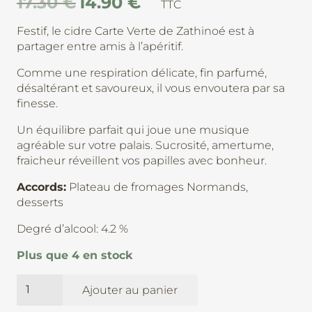
17.30
€
14.90
€
Le
Le
TTC
prix
prix
Festif, le cidre Carte Verte de Zathinoé est à
initial
actuel
partager entre amis à l’apéritif.
était :
est :
17.30 €.
14.90 €.
Comme une respiration délicate, fin parfumé,
désaltérant et savoureux, il vous envoutera par sa
finesse.
Un équilibre parfait qui joue une musique
agréable sur votre palais. Sucrosité, amertume,
fraicheur réveillent vos papilles avec bonheur.
Accords:
Plateau de fromages Normands,
desserts
Degré d’alcool: 4.2 %
Plus que 4 en stock
quantité
Ajouter au panier
de
Carte