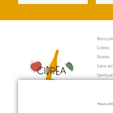
Bons p
Cidres
Poirés
Sans alc
Spiritu
Notre hi
Pour les
Nous util