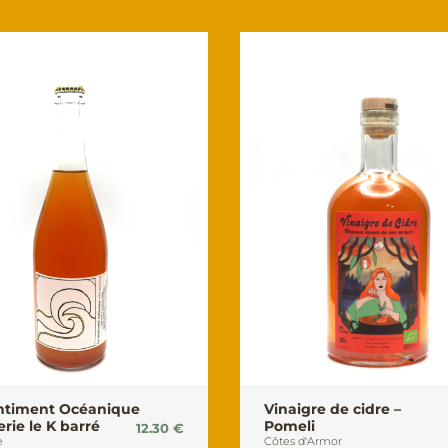
ntiment Océanique
Vinaigre de cidre –
erie le K barré
Pomeli
12.30
€
e
Côtes d'Armor