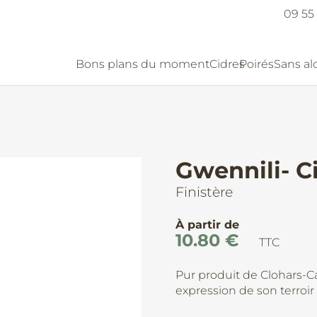
09 55 
Bons plans du moment
Cidres
Poirés
Sans al
Gwennili- Ci
Finistère
À partir de
10.80
€
TTC
Pur produit de Clohars-C
expression de son terroir