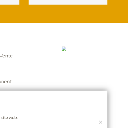
 Vente
orient
 site web.