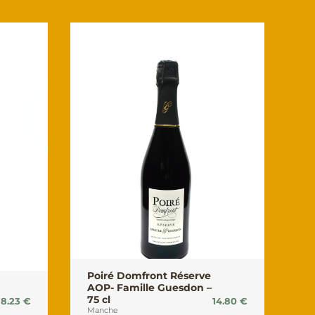
Poiré Domfront Réserve
AOP- Famille Guesdon –
75 cl
8.23
€
14.80
€
Manche