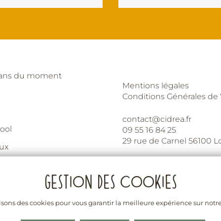
lans du moment
Mentions légales
Conditions Générales de
contact@cidrea.fr
ool
09 55 16 84 25
29 rue de Carnel 56100 L
eux
stoire
 professionnels
isons des cookies pour vous garantir la meilleure expérience sur notre
La vente d’alcool est interdite aux mineurs