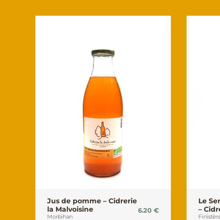
Jus de pomme – Cidrerie
Le Se
la Malvoisine
– Cidr
6.20
€
Morbihan
Finistèr