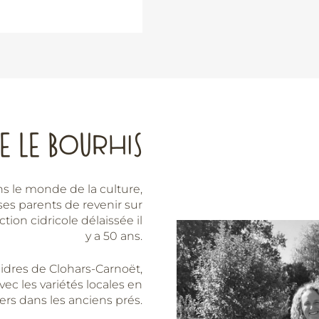
barré
E LE BOURHIS
s le monde de la culture,
e ses parents de revenir sur
tion cidricole délaissée il
y a 50 ans.
cidres de Clohars-Carnoët,
 avec les variétés locales en
ers dans les anciens prés.