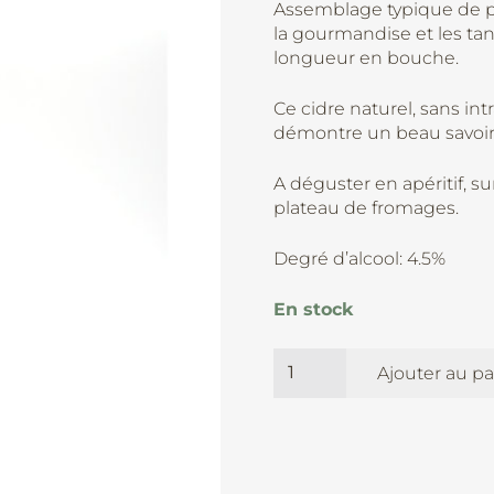
Assemblage typique de p
la gourmandise et les ta
longueur en bouche.
Ce cidre naturel, sans int
démontre un beau savoir 
A déguster en apéritif, 
plateau de fromages.
Degré d’alcool: 4.5%
En stock
quantité
Ajouter au pa
de
Gwennili-
Cidrerie
Le
K