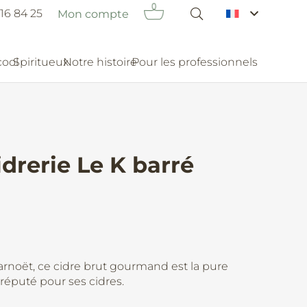
16 84 25
Mon compte
cool
Spiritueux
Notre histoire
Pour les professionnels
drerie Le K barré
arnoët, ce cidre brut gourmand est la pure
 réputé pour ses cidres.