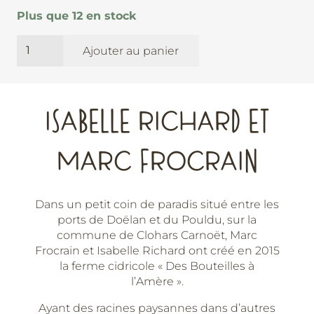
Plus que 12 en stock
quantité
Ajouter au panier
de
Heureux
Pressage
-
ISABELLE RICHARD ET
Des
Bouteilles
MARC FROCRAIN
à
l'Amère
Dans un petit coin de paradis situé entre les
ports de Doëlan et du Pouldu, sur la
commune de Clohars Carnoët, Marc
Frocrain et Isabelle Richard ont créé en 2015
la ferme cidricole « Des Bouteilles à
l’Amère ».
Ayant des racines paysannes dans d’autres