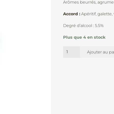
Arômes beurrés, agrume,
Accord :
Apéritif, galette
Degré d’alcool : 5.5%
Plus que 4 en stock
quantité
Ajouter au pa
de
L'Obligeance
-
Sophie
Ammann