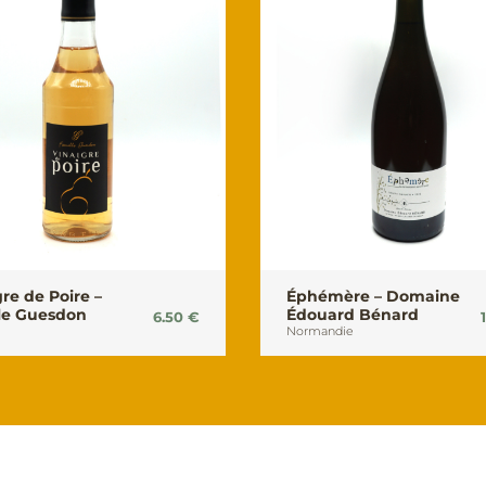
re de Poire –
Éphémère – Domaine
le Guesdon
Édouard Bénard
6.50
€
Normandie