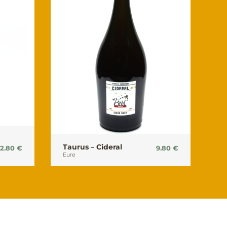
Taurus – Cideral
12.80
€
9.80
€
Eure