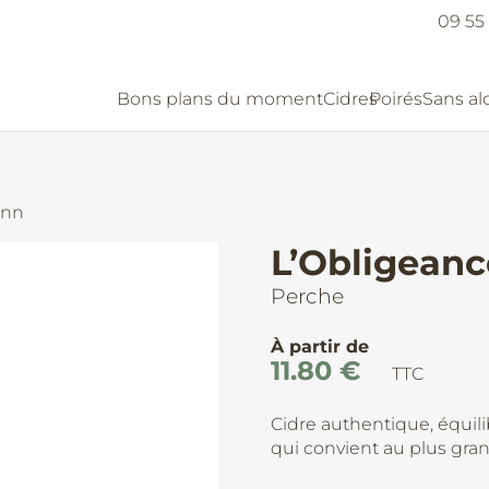
09 55 
Bons plans du moment
Cidres
Poirés
Sans al
ann
L’Obligean
Perche
À partir de
11.80
€
TTC
Cidre authentique, équili
qui convient au plus gr