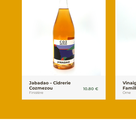
Jabadao – Cidrerie
Vinaig
Cozmezou
Famil
10.80
€
Finistère
Orne