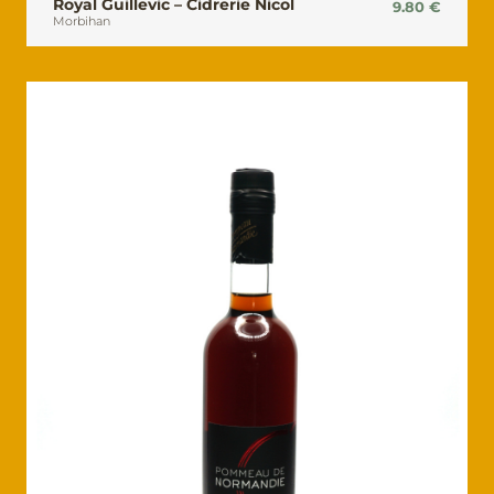
Royal Guillevic – Cidrerie Nicol
9.80
€
Morbihan