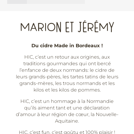
On
attend
pas
MARION ET JÉRÉMY
Patric'HIC
-
Cidrerie
Du cidre Made in Bordeaux !
HIC
-
HIC, c’est un retour aux origines, aux
75cl
traditions gourmandes qui ont bercé
l’enfance de deux normands: le cidre de
leurs grands-pères, les tartes tatins de leurs
grands-mères, les trous normands et les
kilos et les kilos de pommes.
HIC, c’est un hommage à la Normandie
qu’ils aiment tant et une déclaration
d’amour à leur région de cœur, la Nouvelle-
Aquitaine.
HIC, c’est fun, c’est goûtu et 100% plaisir !