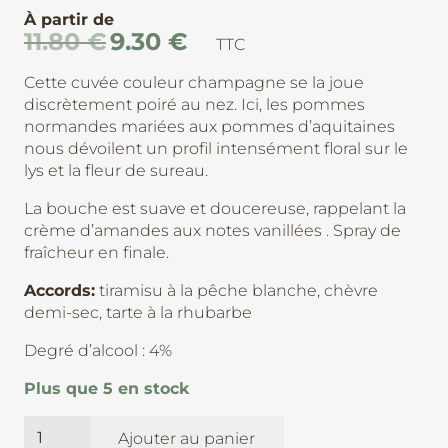
À partir de
11.80
€
9.30
€
Le
Le
TTC
prix
prix
Cette cuvée couleur champagne se la joue
initial
actuel
discrètement poiré au nez. Ici, les pommes
était :
est :
normandes mariées aux pommes d’aquitaines
11.80 €.
9.30 €.
nous dévoilent un profil intensément floral sur le
lys et la fleur de sureau.
La bouche est suave et doucereuse, rappelant la
crème d’amandes aux notes vanillées . Spray de
fraîcheur en finale.
Accords:
tiramisu à la pêche blanche, chèvre
demi-sec, tarte à la rhubarbe
Degré d’alcool : 4%
Plus que 5 en stock
quantité
Ajouter au panier
de